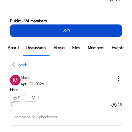
Tech Alley Henderson*
Public
·
94 members
Join
About
Discussion
Media
Files
Members
Events
Back
Mark
April 22, 2026
Hola!
0
1
25
comment-box.placeholder