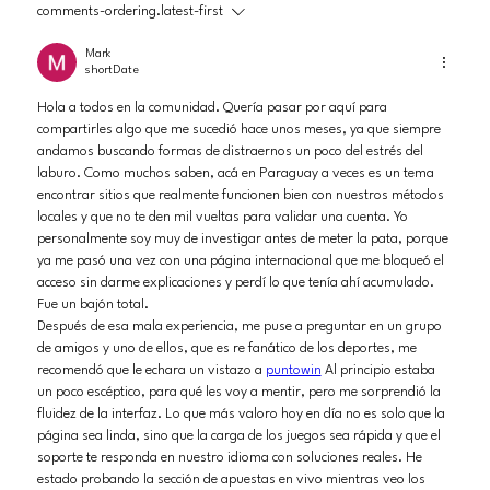
comments-ordering.latest-first
Mark
shortDate
Hola a todos en la comunidad. Quería pasar por aquí para 
compartirles algo que me sucedió hace unos meses, ya que siempre 
andamos buscando formas de distraernos un poco del estrés del 
laburo. Como muchos saben, acá en Paraguay a veces es un tema 
encontrar sitios que realmente funcionen bien con nuestros métodos 
locales y que no te den mil vueltas para validar una cuenta. Yo 
personalmente soy muy de investigar antes de meter la pata, porque 
ya me pasó una vez con una página internacional que me bloqueó el 
acceso sin darme explicaciones y perdí lo que tenía ahí acumulado. 
Fue un bajón total.
Después de esa mala experiencia, me puse a preguntar en un grupo 
de amigos y uno de ellos, que es re fanático de los deportes, me 
recomendó que le echara un vistazo a 
puntowin
 Al principio estaba 
un poco escéptico, para qué les voy a mentir, pero me sorprendió la 
fluidez de la interfaz. Lo que más valoro hoy en día no es solo que la 
página sea linda, sino que la carga de los juegos sea rápida y que el 
soporte te responda en nuestro idioma con soluciones reales. He 
estado probando la sección de apuestas en vivo mientras veo los 